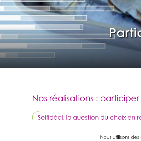
Parti
Nos réalisations : particip
Selfidéal, la question du choix en r
Afin d’aider les professionnels de la restauratio
Nous utilisons des
leur offre, le projet SELFIDÉAL souhaitait apport