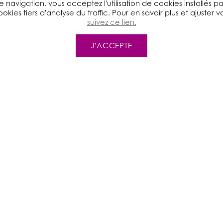
e navigation, vous acceptez l'utilisation de cookies installés p
okies tiers d'analyse du traffic. Pour en savoir plus et ajuster 
suivez ce lien.
a satisfaction des
J'ACCEPTE
le gaspillage alimentaire
choisir un aliment
e ?
n de la distribution,
aspillage alimentaire et satisfaction,
aliment valorisé par une communication.
ADEME et l’Institut Olga Triballat
ELFIDÉAL
ntines des collèges et des lycées