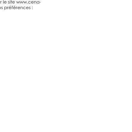
ar le site www.cena-
vos préférences :
Votre correspondant
CENA en région