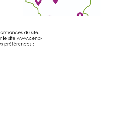
rformances du site.
ar le site www.cena-
vos préférences :
Votre correspondant
CENA en région
Nos réalisations
Professionnaliser les acteurs de
la restauration
Être acteur de l’Éducation à
l’alimentation et au goût
Participer aux actions