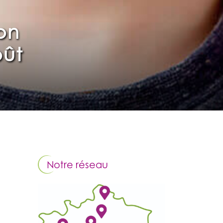
on
oût
Notre réseau