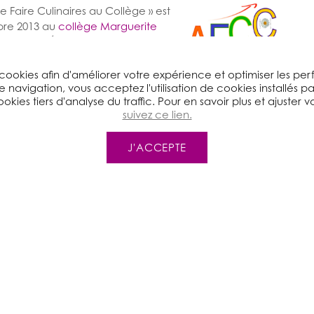
Faire Culinaires au Collège » est
bre 2013 au
collège Marguerite
istère de l’Éducation Nationale ET
re et de la Forêt.
 cookies afin d'améliorer votre expérience et optimiser les pe
6) et un transfert au
collège
e navigation, vous acceptez l'utilisation de cookies installés p
abilité, l'équipe du pilote (une
okies tiers d'analyse du traffic. Pour en savoir plus et ajuster 
un chercheur, des enseignants de SVT, de physique-
suivez ce lien.
établissement pilote) a rédigé un guide
ant la mise en place d’une ou plusieurs actions dans
J'ACCEPTE
de diffusion dans plus d'une
vingtaine établissements
Québec
.