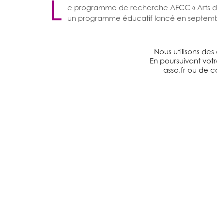
L
e programme de recherche AFCC « Arts de 
un programme éducatif lancé en septem
de Valois à Angoulême
, avec le soutien du Min
du Ministère de l’Agriculture, de l’Agroalimentai
Nous utilisons des
Après un pilote innovant de 3 ans (de 2013 à 201
En poursuivant votr
Michelle Pallet d’Angoulême
afin de tester sa vi
asso.fr ou de co
diététicienne CENA, une animatrice culinaire, 
chimie, d’arts plastiques ainsi que le chef de l’
méthodologique scientifiquement validé permett
d’autres établissements.
Ainsi, depuis 2 ans, le programme est en phase 
en France métropolitaine, d'Outre-mer et au 