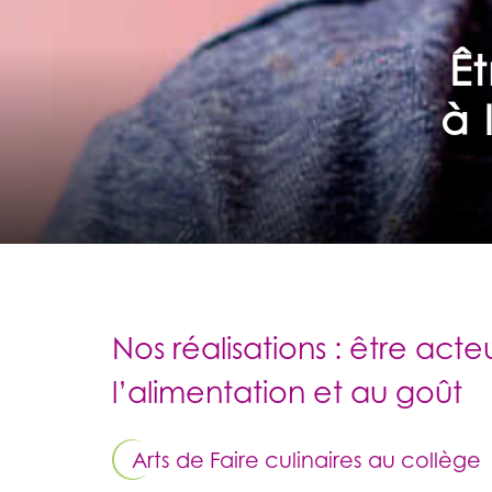
Ê
à 
Nos réalisations : être act
l’alimentation et au goût
Arts de Faire culinaires au collège